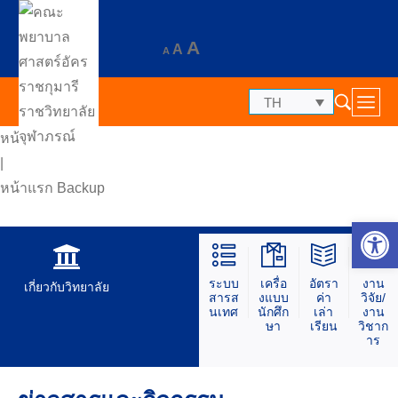
A
A
A
TH
หน้าแรก
|
หน้าแรก Backup
Op
ระบบ
เครื่อ
อัตรา
งาน
เกี่ยวกับวิทยาลัย
สารส
งแบบ
ค่า
วิจัย/
นเทศ
นักศึก
เล่า
งาน
ษา
เรียน
วิชาก
าร