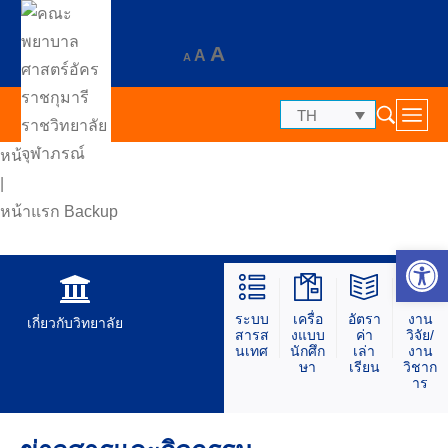
A
A
A
TH
หน้าแรก
|
หน้าแรก Backup
Op
ระบบ
เครื่อ
อัตรา
งาน
เกี่ยวกับวิทยาลัย
สารส
งแบบ
ค่า
วิจัย/
นเทศ
นักศึก
เล่า
งาน
ษา
เรียน
วิชาก
าร