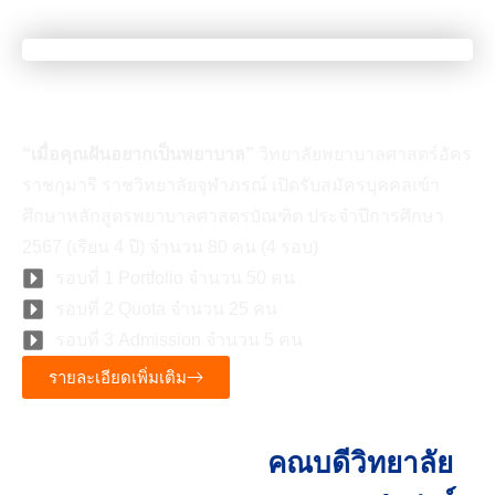
เมื่อคุณเป็นคนที่มีความฝัน
“เมื่อคุณฝันอยากเป็นพยาบาล”
วิทยาลัยพยาบาลศาสตร์อัคร
ราชกุมารี ราชวิทยาลัยจุฬาภรณ์ เปิดรับสมัครบุคคลเข้า
ศึกษาหลักสูตรพยาบาลศาสตรบัณฑิต ประจำปีการศึกษา
2567 (เรียน 4 ปี) จำนวน 80 คน (4 รอบ)
รอบที่ 1 Portfolio จำนวน 50 คน
รอบที่ 2 Quota จำนวน 25 คน
รอบที่ 3 Admission จำนวน 5 คน
รายละเอียดเพิ่มเติม
คณบดีวิทยาลัย