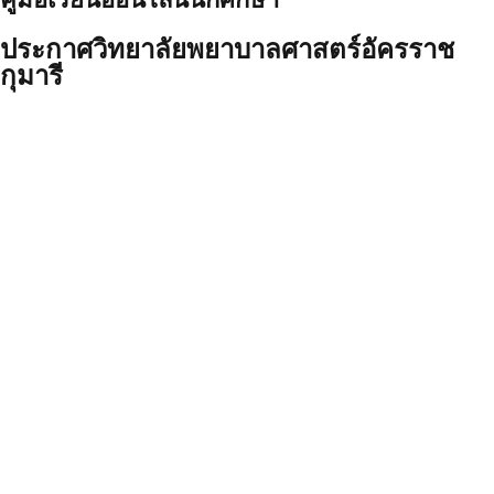
ประกาศวิทยาลัยพยาบาลศาสตร์อัครราช
กุมารี
ประกาศ เรื่อง ขยายเวลาการรับสมัครบุคคล
เข้าฝึกอบรมหลักสูตรการพยาบาลเฉพาะทาง
สาขาการพยาบาลเวชปฏิบัติทั่วไป (การ
รักษาโรคเบื้องต้น) รุ่นที่ ๑ ประจำปีการ
ศึกษา ๒๕๖๙
7 สิงหาคม 2026
46.65K views
ประกาศ เรื่อง เรียกผู้ผ่านการคัดเลือกได้
สำรองเป็นผู้ผ่านการคัดเลือกเข้าฝึกอบรม
หลักสูตรการพยาบาลเฉพาะทาง สาขาการ
พยาบาลเวชปฏิบัติการบำบัดทดแทนไต (การ
ฟอกเลือดด้วยเครื่องไตเทียม) รุ่นที่ ๕ ประจำ