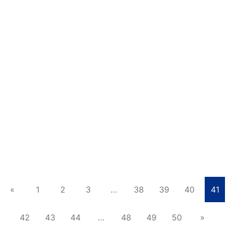
20 ธันวาคม 2019
414 views
รองศาสตราจารย์ ดร.ทัศนา บุญทอง คณบดี
คณะพยาบาลศาสตร์ แสดงความยินดีเนื่อง
ในโอกาส นางสาว มูซันนา มัสยพิพัฒน์
วันที่ 18 ธันวาคม 2562 รองศาสตราจารย์ ดร.ทัศนา บุญทอง
คณบดีคณะพยาบาลศาสตร์ แสดงความยินดีเนื่องในโอกาส
นางสาว มูซันนา มัสยพิพัฒน์ นักศึกษาหลักสูต…
อ่านเพิ่มเติม
«
1
2
3
…
38
39
40
41
42
43
44
…
48
49
50
»