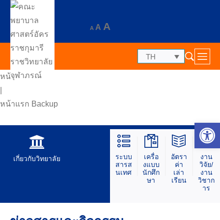
A
A
A
TH
หน้าแรก
|
หน้าแรก Backup
Op
ระบบ
เครื่อ
อัตรา
งาน
เกี่ยวกับวิทยาลัย
สารส
งแบบ
ค่า
วิจัย/
นเทศ
นักศึก
เล่า
งาน
ษา
เรียน
วิชาก
าร