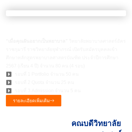
เมื่อคุณเป็นคนที่มีความฝัน
“เมื่อคุณฝันอยากเป็นพยาบาล”
วิทยาลัยพยาบาลศาสตร์อัคร
ราชกุมารี ราชวิทยาลัยจุฬาภรณ์ เปิดรับสมัครบุคคลเข้า
ศึกษาหลักสูตรพยาบาลศาสตรบัณฑิต ประจำปีการศึกษา
2567 (เรียน 4 ปี) จำนวน 80 คน (4 รอบ)
รอบที่ 1 Portfolio จำนวน 50 คน
รอบที่ 2 Quota จำนวน 25 คน
รอบที่ 3 Admission จำนวน 5 คน
รายละเอียดเพิ่มเติม
คณบดีวิทยาลัย