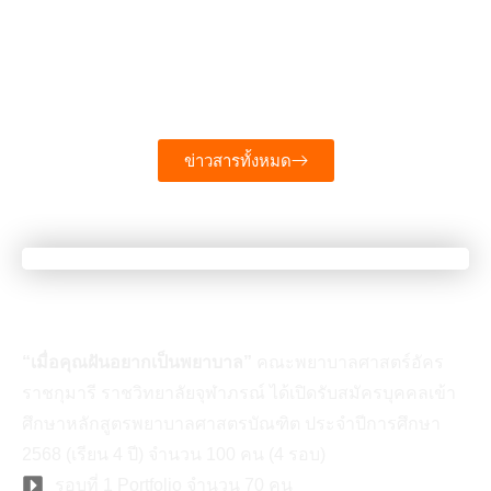
ราชกุมารี โดยสโมสรนักศึกษาพยาบาล …
อ่านเพิ่มเติม
ข่าวสารทั้งหมด
เมื่อคุณเป็นคนที่มีความฝัน
“เมื่อคุณฝันอยากเป็นพยาบาล”
คณะพยาบาลศาสตร์อัคร
ราชกุมารี ราชวิทยาลัยจุฬาภรณ์ ได้เปิดรับสมัครบุคคลเข้า
ศึกษาหลักสูตรพยาบาลศาสตรบัณฑิต ประจำปีการศึกษา
2568 (เรียน 4 ปี) จำนวน 100 คน (4 รอบ)
รอบที่ 1 Portfolio จำนวน 70 คน