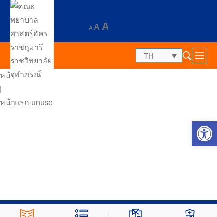
A
A
A
TH
หน้าแรก
|
หน้าแรก-unuse
Op