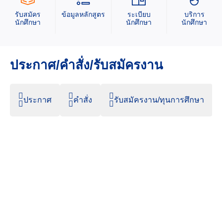
รับสมัคร
ข้อมูลหลักสูตร
ระเบียบ
บริการ
นักศึกษา
นักศึกษา
นักศึกษา
ประกาศ/คำสั่ง/รับสมัครงาน
ประกาศ
คำสั่ง
รับสมัครงาน/ทุนการศึกษา
7 สิงหาคม 2026
46.72K Views
ประกาศ เรื่อง ขยายเวลาการรับสมัครบุคคลเข้าฝึก
อบรมหลักสูตรการพยาบาลเฉพาะทาง สาขาการ
พยาบาลเวชปฏิบัติทั่วไป (การรักษาโรคเบื้องต้น) รุ่นที่ ๑
ประจำปีการศึกษา ๒๕๖๙