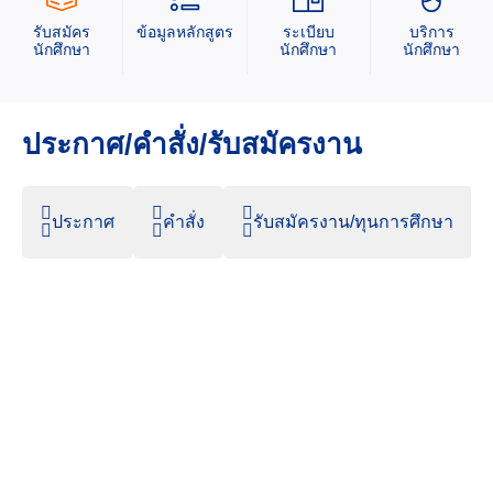
รับสมัคร
ข้อมูลหลักสูตร
ระเบียบ
บริการ
นักศึกษา
นักศึกษา
นักศึกษา
ประกาศ/คำสั่ง/รับสมัครงาน
ประกาศ
คำสั่ง
รับสมัครงาน/ทุนการศึกษา
7 สิงหาคม 2026
46.71K Views
ประกาศ เรื่อง ขยายเวลาการรับสมัครบุคคลเข้าฝึก
อบรมหลักสูตรการพยาบาลเฉพาะทาง สาขาการ
พยาบาลเวชปฏิบัติทั่วไป (การรักษาโรคเบื้องต้น) รุ่นที่ ๑
ประจำปีการศึกษา ๒๕๖๙