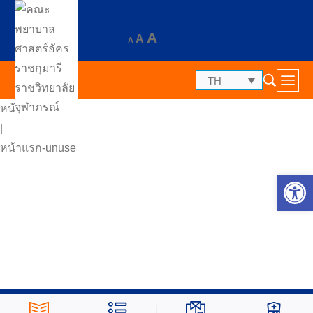
A
A
A
TH
หน้าแรก
|
หน้าแรก-unuse
Op