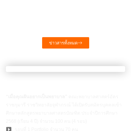
ราชกุมารี โดยสโมสรนักศึกษาพยาบาล …
อ่านเพิ่มเติม
ข่าวสารทั้งหมด
เมื่อคุณเป็นคนที่มีความฝัน
“เมื่อคุณฝันอยากเป็นพยาบาล”
คณะพยาบาลศาสตร์อัคร
ราชกุมารี ราชวิทยาลัยจุฬาภรณ์ ได้เปิดรับสมัครบุคคลเข้า
ศึกษาหลักสูตรพยาบาลศาสตรบัณฑิต ประจำปีการศึกษา
2568 (เรียน 4 ปี) จำนวน 100 คน (4 รอบ)
รอบที่ 1 Portfolio จำนวน 70 คน